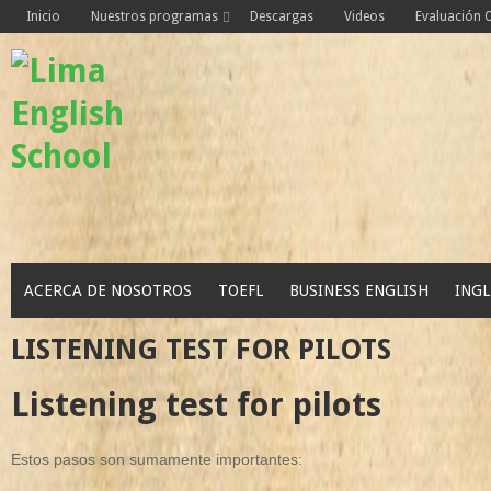
Skip
Inicio
Nuestros programas
Descargas
Videos
Evaluación
to
content
ACERCA DE NOSOTROS
TOEFL
BUSINESS ENGLISH
INGL
LISTENING TEST FOR PILOTS
Listening test for pilots
Estos pasos son sumamente importantes: