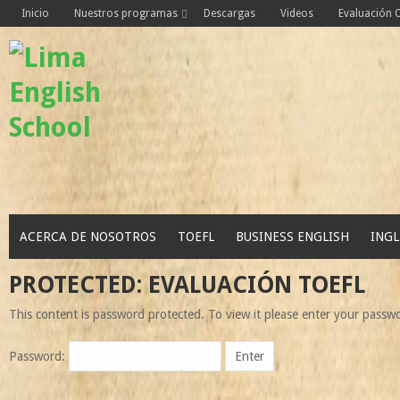
Skip
Inicio
Nuestros programas
Descargas
Videos
Evaluación
to
content
ACERCA DE NOSOTROS
TOEFL
BUSINESS ENGLISH
INGL
PROTECTED: EVALUACIÓN TOEFL
This content is password protected. To view it please enter your passw
Password: