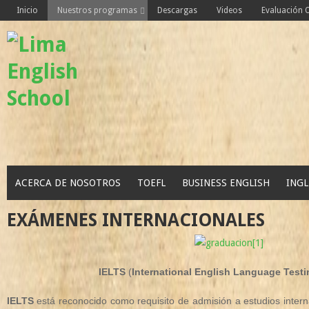
Skip
Inicio
Nuestros programas
Descargas
Videos
Evaluación
to
content
ACERCA DE NOSOTROS
TOEFL
BUSINESS ENGLISH
INGL
EXÁMENES INTERNACIONALES
IELTS
(
International English Language Test
IELTS
está reconocido como requisito de admisión a estudios intern